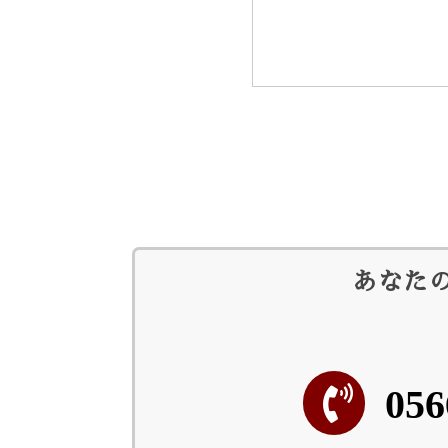
あなた
056