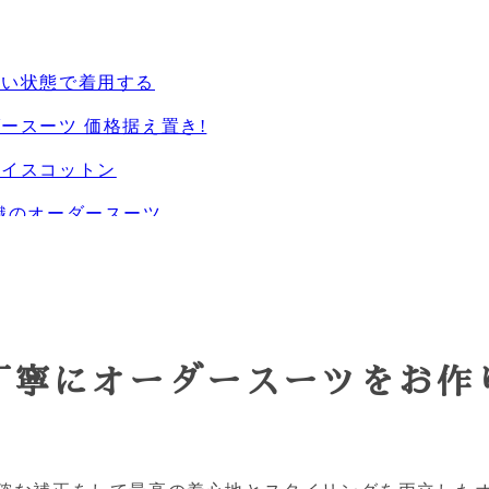
良い状態で着用する
ースーツ 価格据え置き!
アイスコットン
織のオーダースーツ
仕立て工賃が上がります
&ハーフパンツ
S オーダー始めました!
丁寧にオーダースーツをお作
スーツ今ならダブルでお得!
レして出かけませんか?
ーツにニューモデル追加