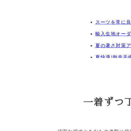
スーツを常に
輸入生地オーダ
夏の暑さ対策
夏快適!御幸毛
7月27日より
ショートパンツ
KIDS SUIT
一着ずつ
成人式オーダー
夏休暇はオシャ
レディースス